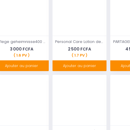
Pflege geheimnisse400 ml
Personal Care Lotion de soin hydratante pour la peau avec vitamine E, 4 fl oz
3 000 FCFA
2 500 FCFA
4
( 1.6 PV )
( 1.7 PV )
Ajouter au panier
Ajouter au panier
Ajou