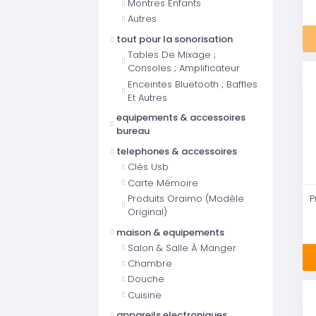
Montres Enfants
Autres
tout pour la sonorisation
Tables De Mixage ;
Consoles ; Amplificateur
Enceintes Bluetooth ; Baffles
Et Autres
equipements & accessoires
bureau
telephones & accessoires
Clés Usb
Carte Mémoire
Produits Oraimo (Modèle
Original)
maison & equipements
Salon & Salle À Manger
Chambre
Douche
Cuisine
appareils electroniques