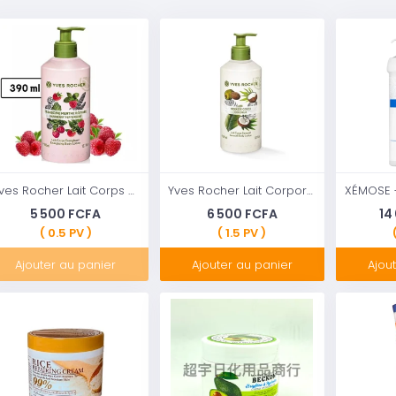
Yves Rocher Lait Corps Framboise Menthe Poivrée - 390ml
Yves Rocher Lait Corporel Hydratant à la Noix de Coco 390 ml
5 500 FCFA
6 500 FCFA
14
( 0.5 PV )
( 1.5 PV )
Ajouter au panier
Ajouter au panier
Ajou