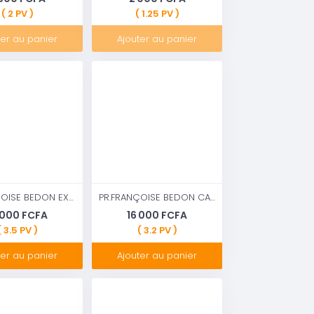
( 2 PV )
( 1.25 PV )
ter au panier
Ajouter au panier
PR.FRANÇOISE BEDON EXCELLENCE LAIT ÉCLAIRCISSANT 500Ml
PR.FRANÇOISE BEDON CAVIAR LUXE- LAIT ÉCLAIRCISSANT
 000 FCFA
16 000 FCFA
( 3.5 PV )
( 3.2 PV )
ter au panier
Ajouter au panier