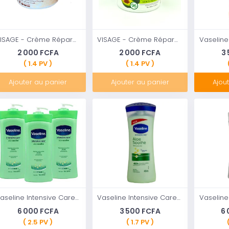
VISAGE - Crème Réparatrice Anti-Âge « WOKALI FRUIT » à base de Riz Wokali
VISAGE - Crème Réparatrice Anti-Âge « BEKON » à base d'avocat
2 000 FCFA
2 000 FCFA
3
( 1.4 PV )
( 1.4 PV )
Ajouter au panier
Ajouter au panier
Ajou
Vaseline Intensive Care Body Lotion Aloe Soothe 24.5 Fl Oz (725 mL)
Vaseline Intensive Care Aloe Soothe,400 ML
6 000 FCFA
3 500 FCFA
6
( 2.5 PV )
( 1.7 PV )