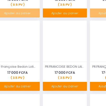
( 0.5 PV )
( 3.5 PV )
Ajouter au panier
Ajouter au panier
Ajou
Pr.Françoise Bedon Lotion Eclaircissante Royal 500 ml
PR.FRANCOISE BEDON LAIT ECLAIRCISSANT ULTIME GOLD OU LUXE
17 000 FCFA
17 000 FCFA
17
( 3.5 PV )
( 3.5 PV )
Ajouter au panier
Ajouter au panier
Ajou