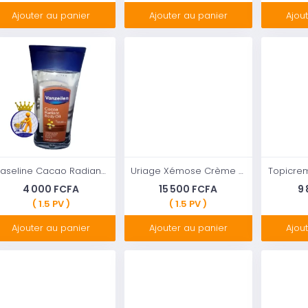
Ajouter au panier
Ajouter au panier
Ajou
Vaseline Cacao Radiant Body Oil Gel avec 100% Pure Beurre de Cacao, 6,8 fl oz
Uriage Xémose Crème relipidante anti-irritations
4 000 FCFA
15 500 FCFA
9
( 1.5 PV )
( 1.5 PV )
Ajouter au panier
Ajouter au panier
Ajou