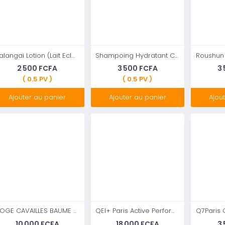
Talangai Lotion (Lait Eclaircissant) aux acides de fruits 500ml
Shampoing Hydratant Cheveux Désyhdratés Lait d'Amande ULTRA DOUX
2 500 FCFA
3 500 FCFA
3
( 0.5 PV )
( 0.5 PV )
Ajouter au panier
Ajouter au panier
Ajou
ROGE CAVAILLES BAUME CORPS REPARATEUR
QEI+ Paris Active Performance Multi Action Lait corporel éclaircissant aux extraits d'amande
10 000 FCFA
18 000 FCFA
3