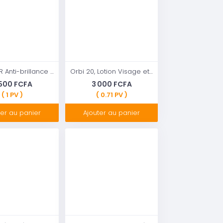
PARTAGER Anti-brillance Citron Vert : gel exfoliant
Orbi 20, Lotion Visage et Corps (extrait de papaye et d’avocat ), 500ml
 500 FCFA
3 000 FCFA
( 1 PV )
( 0.71 PV )
ter au panier
Ajouter au panier