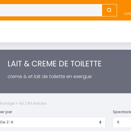
LIST
LAIT & CREME DE TOILETTE
creme & et lait de toilette en exergue
fichage 1-40 / 161 Articles
ier par
Spectacl