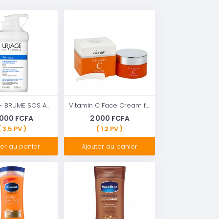
XÉMOSE - BRUME SOS ANTI-GRATTAGE
Vitamin C Face Cream from Love Jojo
 000 FCFA
2 000 FCFA
( 3.5 PV )
( 1.2 PV )
ter au panier
Ajouter au panier