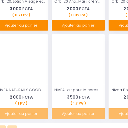
Orbi 20, Lotion Visage et Corps (extrait d'aloe vera ), 500ml
Orbi 20 Anti_Mark crème Visage (extrait de papaye et d’avocat ) 500ml
3 000 FCFA
2 000 FCFA
2
( 0.71 PV )
( 0.92 PV )
(
Ajouter au panier
Ajouter au panier
Ajou
NIVEA NATURALLY GOOD Lait corporel réconfortant Avocat (1 x 200 ml), lait hydratant avec 98% d'ingrédients d'origine naturelle, soin corps pour peaux sèches à très sèches
NIVEA Lait pour le corps Hydratation Express
2 000 FCFA
3 500 FCFA
2
( 1 PV )
( 1.7 PV )
Ajouter au panier
Ajouter au panier
Ajou