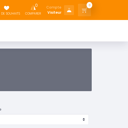
0
0
Compte
Visiteur
E DE SOUHAITS
COMPARER
e