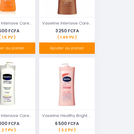
Vaseline Intensive Care Healthy Even Tone ;Lotion Corporelle à la Vitamine B3 et SPF 10 - 400 ml
Vaseline Intensive Care Cocoa Glow Lotion pour le corps
 500 FCFA
3 250 FCFA
( 1.5 PV )
( 1.45 PV )
ter au panier
Ajouter au panier
Vaseline Intensive Care Advanced Repair Body Lotion, 725ml
Vaseline Healthy Bright Body Lotion 400ml
 000 FCFA
6 500 FCFA
( 2.7 PV )
( 3.2 PV )