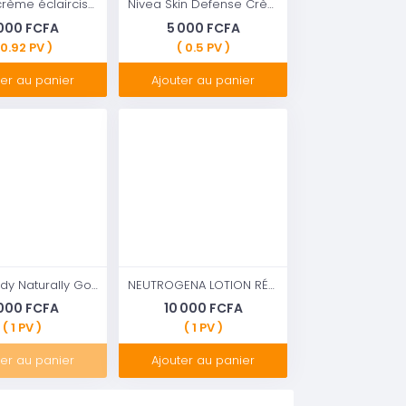
Orbi 20 crème éclaircissante Visage (extrait d'aloe vera ) 500ml
Nivea Skin Defense Crème de jour hydratante - 50 ml
 000 FCFA
5 000 FCFA
 0.92 PV )
( 0.5 PV )
ter au panier
Ajouter au panier
Nivea Body Naturally Good Organic Cocoa Butter 350 ml ​
NEUTROGENA LOTION RÉPARATRICE INTENSE CORPS
 000 FCFA
10 000 FCFA
( 1 PV )
( 1 PV )
ter au panier
Ajouter au panier