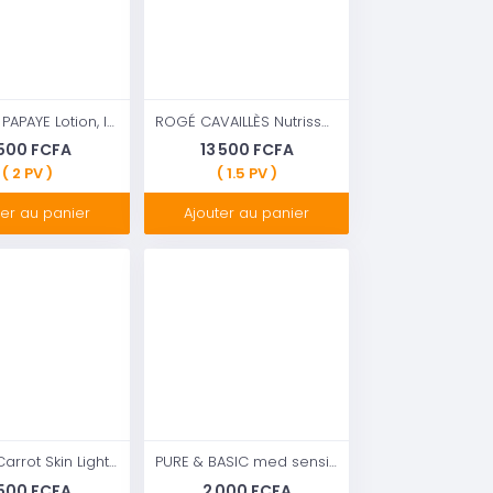
Roushun PAPAYE Lotion, lait clarifiant correcteur, 500ml
ROGÉ CAVAILLÈS Nutrissance - Baume corps réparateur - Surgras vitamine, 400ml
 500 FCFA
13 500 FCFA
( 2 PV )
( 1.5 PV )
ter au panier
Ajouter au panier
Q7Paris Carrot Skin Lightening Body Lotion – 500ml
PURE & BASIC med sensitive Body Lotion Urea 400 ml
 500 FCFA
2 000 FCFA