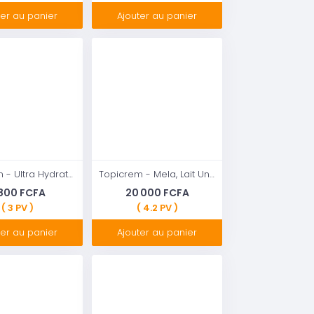
ter au panier
Ajouter au panier
Topicrem - Ultra Hydratant Lait Corps - Hydrate 48h, Relipide, Protège la Peau - Texture Onctueuse, Odeur Délicate - Crème Hydratante pour Peaux Sensibles - Fabrication Française - 500 ml
Topicrem - Mela, Lait Unifiant Eclaircissant Ultra Hydratant Corps - Hydrate 24h, Unifie le Teint, Corrige et Prévient l’Apparition des Taches Texture Onctueuse Peaux Sensibles Nouvelle Formu
 800 FCFA
20 000 FCFA
( 3 PV )
( 4.2 PV )
ter au panier
Ajouter au panier