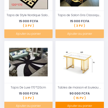
Tapis de Style Nordique Salon décoration de la Maison Grand Tapis 120*170 cm
Tapis de Salon Gris Classique Motif Grandes Feuilles 120*170 cm
15 000 FCFA
15 000 FCFA
( 3 PV )
( 3 PV )
Ajouter au panier
Ajouter au panier
Tapis De Luxe 170*120cm
Tables de maison et bureau en marbre doré
15 000 FCFA
90 000 FCFA
( 3 PV )
( 15 PV )
Ajouter au panier
Ajouter au panier