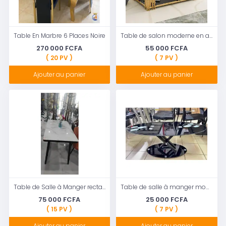
Table En Marbre 6 Places Noire
Table de salon moderne en acier inoxydable doré avec pied en métal Rectangulaire
270 000 FCFA
55 000 FCFA
( 20 PV )
( 7 PV )
Ajouter au panier
Ajouter au panier
Table de Salle à Manger rectangulaire Effet marbré Blanc/Noir
Table de salle à manger moderne en verre rond, en acier au carbone X noir
75 000 FCFA
25 000 FCFA
( 15 PV )
( 7 PV )
Ajouter au panier
Ajouter au panier