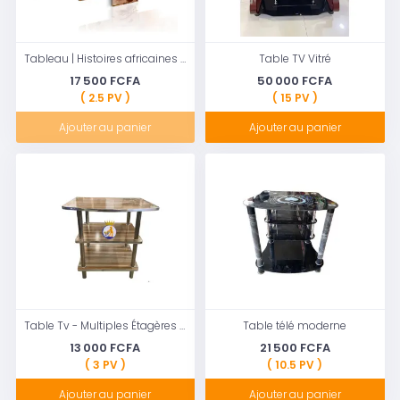
Tableau | Histoires africaines | 100x50 | Tableau africain et ethnique | Personnages
Table TV Vitré
17 500 FCFA
50 000 FCFA
( 2.5 PV )
( 15 PV )
Ajouter au panier
Ajouter au panier
Table Tv - Multiples Étagères - Polyvalent - TRES SOLIDE
Table télé moderne
13 000 FCFA
21 500 FCFA
( 3 PV )
( 10.5 PV )
Ajouter au panier
Ajouter au panier