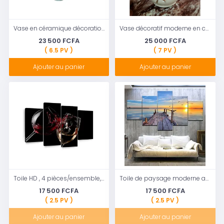
Vase en céramique décoration de la Maison décoration Florale
Vase décoratif moderne en céramique pour salon
23 500 FCFA
25 000 FCFA
( 6.5 PV )
( 7 PV )
Ajouter au panier
Ajouter au panier
Toile HD , 4 pièces/ensemble, vin rouge dans le verre, cadre moderne pour peintures murales, image modulaire imprimée
Toile de paysage moderne au niveau de la mer, peinture de pont de bord de mer, Art mural, Photo Hd, accessoires de décoration de salon de maison
17 500 FCFA
17 500 FCFA
( 2.5 PV )
( 2.5 PV )
Ajouter au panier
Ajouter au panier