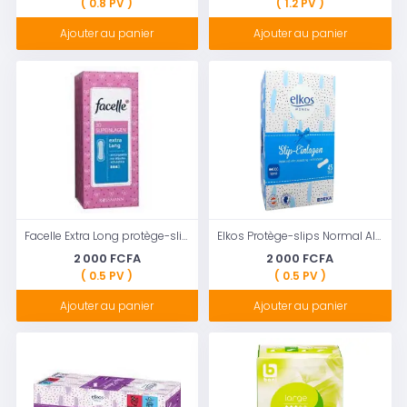
( 0.8 PV )
( 1.2 PV )
Ajouter au panier
Ajouter au panier
Facelle Extra Long protège-slips extra longs 30 pcs
Elkos Protège-slips Normal Aloe Vera 45pcs
2 000 FCFA
2 000 FCFA
( 0.5 PV )
( 0.5 PV )
Ajouter au panier
Ajouter au panier