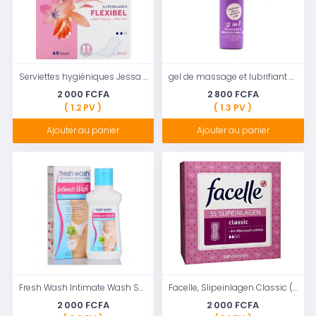
Serviettes hygiéniques Jessa Flexible Normal Wing & Small String Wing - 60 pcs
gel de massage et lubrifiant Healthpoint 2en1 100ml ubrifiant intime avec vit. E
2 000 FCFA
2 800 FCFA
( 1.2 PV )
( 1.3 PV )
Ajouter au panier
Ajouter au panier
Fresh Wash Intimate Wash Sensitive Formula - 220ml
Facelle, Slipeinlagen Classic (protège-slips) 55 Pieces
2 000 FCFA
2 000 FCFA