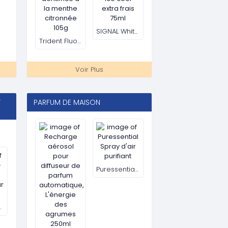
Recharge aérosol pour diffuseur de parfum automatique, L'énergie des agrumes 250ml
Puressential Spray d'air purifiant
-parleur Bluetooth
Parfum d'ambiance Golden Sliva Lavender, 150ml
parfum d'ambiance Golden Siva, 150ml
-parleur Bluetooth
Voir Plus
EQUIPEMENTS & ACCESSOIRES
BUREAU
mm
Ventilateur télescopique 2 en 1 multifonction pliable
Ventilateur solaire portable de bureau rechargeable, 12 pouces
SKMEI Montre pour homme 1584, cadrant en Or, Bracelet Noir (petit modèle)