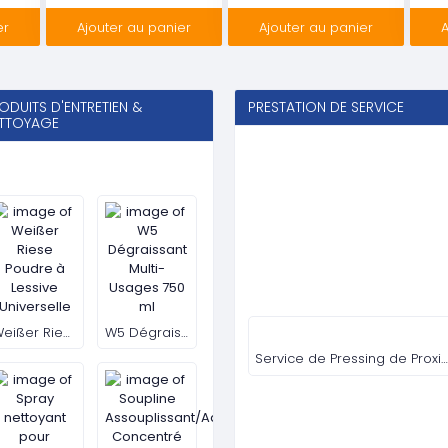
er
Ajouter au panier
Ajouter au panier
A
ODUITS D'ENTRETIEN &
PRESTATION DE SERVICE
TTOYAGE
Weißer Riese Poudre à Lessive Universelle
W5 Dégraissant Multi-Usages 750 ml
Service de Pressing de Proximité Expre
Spray nettoyant pour l'hygiène W5
Soupline Assouplissant/Adoucissant Concentré Grand Air 1,9 L
Voir Plus
Voir Plus
ODUITS LONGRICH
NOS MEILLEURS OFFRES A PETI
PRIX