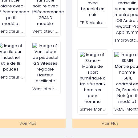
Tp-link tl-wr840n routeur wifi n300
TP Link TP-Link Routeur sans fil
Crème Pommade de Soulagem
Routeur TP-Link Point d’accès Archer C20 AC750 dual
Switch non géré Gigabit 16 ports D-Link
Voir Plus
Voir Plus
DINATEURS & ACCESSOIRES
GROUPE ELECTROGENE &
ACCESSOIRES
Ordinateur tout en un Apple iMac 21.5 POUCES - MacOs (Clavier & souris Apple inclus) Occasion USA
Royalty Japan RT9000T Générateur Diesels 9kw
Pompe à essenc
Ordinateur tablette Tactile Lenevo q core 8 gb ram / 256 ssd