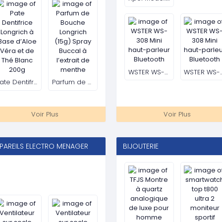
Voir Plus
Voir Plus
PAREILS ELECTRONIQUES
SPORT-LOISIRS &
DIVERTISSEMENT
WSTER WS-315 Mini haut-parleur Bluetooth
WSTER WS-308 Mini haut-parleur Bluetooth
Voiture RC télécommandée grande vitesse tout-terrain, jouet automobile rapide
Voiture Acrobatique Télécommandé Avec L
WSTER WS-308 Mini haut-parleur Bluetooth
Woofer Djack Super Class DJ-402A
Vélos pour enfants roues auxiliaires
Vélo pour enfants WZ-20
Voir Plus
Voir Plus
GH TECH
SANTÉ ET BIEN ÊTRE AU NATURE