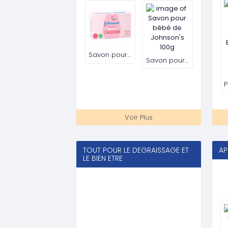
Thé vert minceur - 7 Days
Voir Plus
TELEPHONES & ACCESSOIRES
AP
Yidoblo Caméra bi-couleur 18 pouces Vidéo Lampe LED 18 ''
WSTER WS-315 Mini haut-parleur Bluetooth
WSTER WS-308 Mini haut-parleur Bluetooth
WSTER WS-308 Mini haut-parleur Bluetooth
Voir Plus
MAISON & EQUIPEMENTS
HI