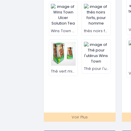
Woofer Djack Super Class DJ-402A
Verre à vin en métal
Ventilateur sur socle solaire avec télécommande petit modèle.
Ventilateur sur socle solaire avec télécommande GRAND modèle.
Voir Plus
CHAUSSURES
OR
WRPD runner – New Balance Doré
WRPD runner – New Balance Bleu