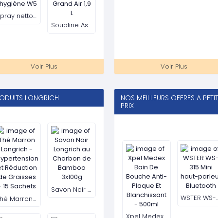
Thé Marron Longrich - Hypertension et Réduction de Graisses - 15 Sachets
Savon Noir Longrich au Charbon de Bamboo 3x100g
Xpel Medex Bain De Bouche Anti-Plaque Et Blanchissant - 500ml
WSTER WS-315 Mini haut
Pate Dentifrice Longrich à Base d’Aloe Véra et de Thé Blanc 200g
Parfum de Bouche Longrich (15g) Spray Buccal à l’extrait de menthe
WSTER WS-308 Mini haut-parleur Bluetooth
WSTER WS-308 Mini haut
Voir Plus
Voir Plus
PAREILS ELECTRO MENAGER
BIJOUTERIE
Ventilateur sur socle solaire avec télécommande petit modèle.
Ventilateur sur socle solaire avec télécommande GRAND modèle.
TFJS Montre à quartz analogique de luxe pour homme avec bracelet en cuir
smartwatch top t800 ultra 2 moniteur sportif masculin smart smart montre pour iOS Android Hiwatch Pro App 45
Ventilateur industriel utile de 18 pouces
Ventilateur de piédestal à 3 Vitesses réglable Hauteur oscillante
Skmei-Montre de sport numérique à trois fuseaux horaires pour homme