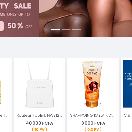
Sérum de visage de luxe en or 24 carats Covercoco hydratant et anti-âge pour sérum éclaircissant féminin pour les mains et le nez
Routeur Toplink HW312 4G Mobile WIFI tous puces
SHAMPOING KAYLA KID’S CARE, 200ml
40 000 FCFA
3 000 FCFA
( 10 PV )
( 0.3 PV )