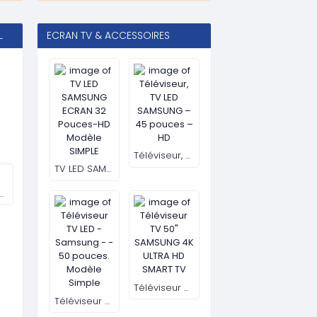
Savon Exfoliant Intense Actif exclusif Makari (200g)
Table basse de salon 04
14 500 FCFA
25 000 FCFA
3 000 FCF
( 2 PV )
( 11.5 PV )
( 1.17 PV )
jouter au panier
Ajouter au panier
Ajouter au pa