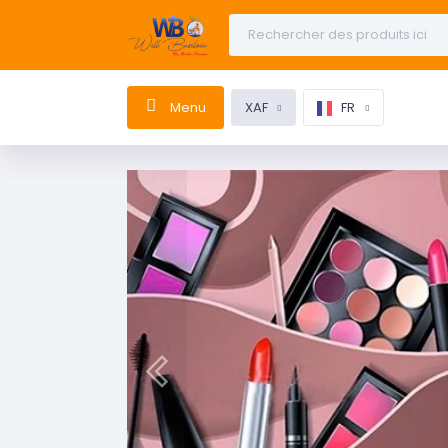
Menu
XAF
FR