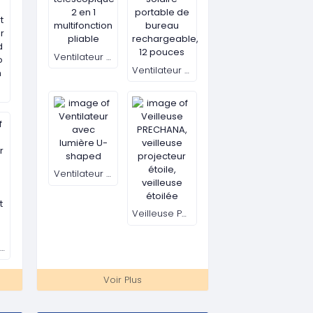
TV LED SAMSUNG ECRAN 32 Pouces-HD Modèle SIMPLE
Téléviseur, TV LED SAMSUNG – 45 pouces – HD
ent Rapide pour les Douleurs Musculaires et Articulaires de MARQUE JAPONAISE
Téléviseur TV LED - Samsung - - 50 pouces. Modèle Simple
Téléviseur TV 50" SAMSUNG 4K ULTRA HD SMART TV
Voir Plus
LIVRAISON DE GAZ A DOMICILE
Gaz domestique Tradex
Gaz domestique Total
e POWER RAGE