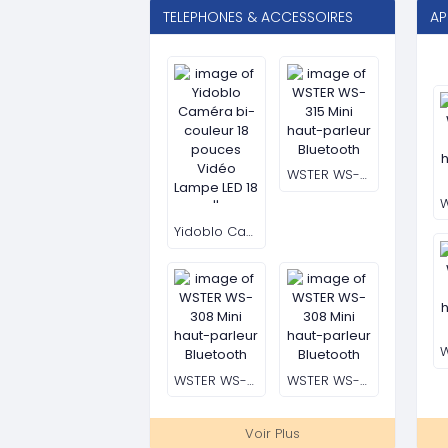
WRPD runner – New Balance Blanc
Travis Scott x fragment x Air Jordan 40-45
Voir Plus
TOUT POUR LA SONORISATION
WSTER WS-y06 Mini haut-parleur Bluetooth
Voir Plus
Nouveaux produits