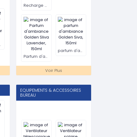
Ventilateur avec lumière U-shaped
Veilleuse PRECHANA, veilleuse projecteur étoile, veilleuse étoilée
Voir Plus
PRODUITS ALIMENTAIRES
Spaghetti – Broli – 500G
Sachet Matinal stick, 10g
umières Et Musique
Riz Broli 5Kg
Riz blanc 100% parfumé ARMANTI 5kg
Voir Plus
L
ECRAN TV & ACCESSOIRES