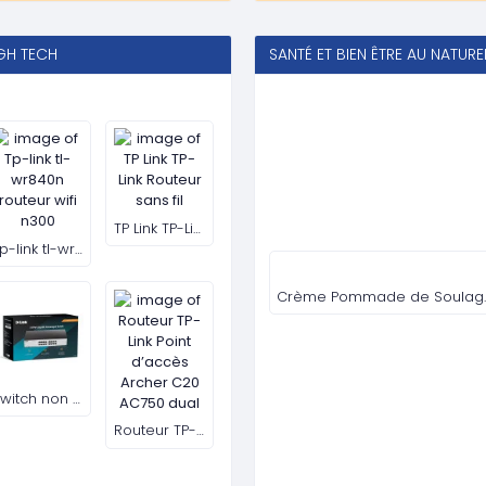
Table Pliante carrée + 4 Chaises Pliante
Trépied pour Smartphone avec LED, bâton de Selfie avec télécommande sans Fil avec rotation à 360°
plateaux de service rectangulaires en plastique mélaminé pour restaurant, intérieur
2 500 FCFA
2 500 FCFA
( 1 PV )
( 1 PV )
er
Ajouter au panier
Ajouter au panier
A