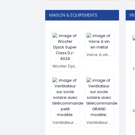
Nettoyant visage Neutrogena au citron vert et à l'aloe vera équilibrant à l'huile Neutrogena pour peaux grasses 200 ml
4 000 FCFA
40 000 FCFA
( 1.2 PV )
( 6 PV )
Ajouter au panier
Ajouter au pani