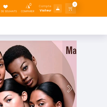
0
0
Compte
Visiteur
E DE SOUHAITS
COMPARER