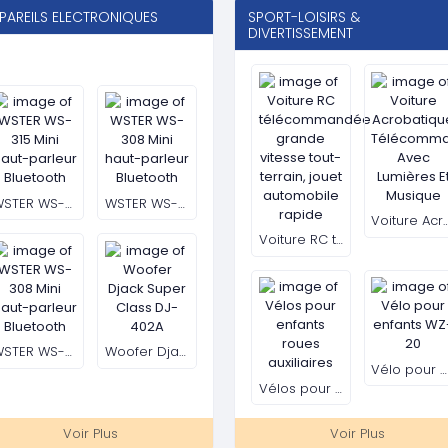
Moteur Electrique 5.5HP Mono Phasé
Les générateurs dies
ORDINATEUR PROFESSIONNEL TOUR HP ELITEDESK 800 G3 (I5 6500 3,2 GHZ, 8 GO, 128 GO SSD, DVD-RW)
Ordinateur portable HP EliteBook 840 G5 (i7-8eme-gen-8250U, SSD, Full-HD)
Voir Plus
Voir Plus