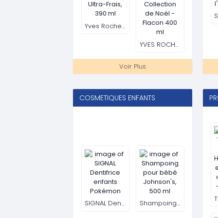
SIGNAL Dentifrice enfants Pokémon
Shampoing pour bébé Johnson's, 500 ml
Savon pour bébé de Johnson's 100g
Savon pour bébé Blossoms de Johnson's
Voir Plus
TOUT POUR LE DEGRAISSAGE ET
AP
LE BIEN ETRE
Wins Town Ulcer Solution Tea
thés noirs forts, pour homme
Thé pour l'utérus Wins Town