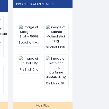
Gaz domestique SCTM 12.5kg
Gaz domestique Pleingaz
el portables de haute qualité
Voir Plus