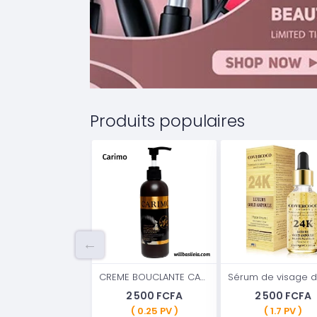
Produits populaires
CREME BOUCLANTE CARIMO SILKY, 240ml
2 500 FCFA
2 500 FCFA
( 0.25 PV )
( 1.7 PV )