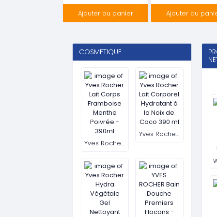
Ajouter au panier
Ajouter au pani
COSMETIQUE
PR
NE
Yves Rocher Lait Corps Framboise Menthe Poivrée - 390ml
Yves Rocher Lait Corporel Hydratant à la Noix de Coco 390 ml
Yves Rocher Hydra Végétale Gel Nettoyant Ultra-Frais, 390 ml
YVES ROCHER Bain Douche Premiers Flocons - Collection de Noël - Flacon 400 ml
Voir Plus
COSMETIQUES ENFANTS
PR