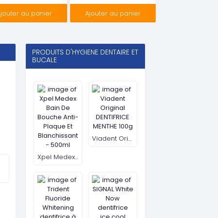
jouter au panier
Ajouter au panier
Ajouter au pa
PRODUITS D'HYGIENE DENTAIRE ET
BUCALE
Xpel Medex Bain De Bouche Anti-Plaque Et Blanchissant - 500ml
Viadent Original DENTIFRICE MENTHE 100g
ss
Trident Fluoride Whitening dentifrice à la menthe citronnée 105g
SIGNAL White Now dentifrice ice cool extra frais 75ml
Voir Plus
T
PARFUM DE MAISON