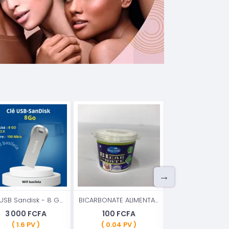
Clé USB Sandisk - 8 Go-2.0 en métal
BICARBONATE ALIMENTAIRE Formule 30g
3 000 FCFA
100 FCFA
3 500 FCF
( 1.6 PV )
( 0.04 PV )
( 2 PV )