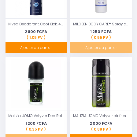
Nivea Deodorant, Cool Kick, 48H Long Lasting Freshness for Men, 150ml
MILDEEN BODY CARE® Spray déodorant ultra frais
2 800 FCFA
1 250 FCFA
( 1.05 PV )
( 0.55 PV )
Ajouter au panier
Ajouter au panier
Malizia UOMO Vetyver Deo Roll-On Verre 50 ml
MALIZIA UOMO Vetyver air freshener Toilet water 150 ml
1 200 FCFA
2 000 FCFA
( 0.35 PV )
( 0.88 PV )