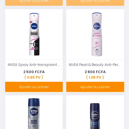
Ajouter au panier
Ajouter au panier
NIVEA Spray Anti-transpirant Mixte, Protection 48h, Noir & Blanc Invisible Clear, 200ML
NIVEA Pearl & Beauty Anti-Perspirant Deodorant Spray (150ml), Women's Deodorant with 48H Sweat and Odour Protection, Anti-Perspirant Spray for Women with Pearl Extracts
2 500 FCFA
2 800 FCFA
( 0.65 PV )
( 1.05 PV )
Ajouter au panier
Ajouter au panier