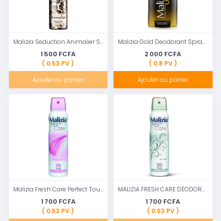
Malizia Seduction Animalier Senteur intense Parfum Déodorant Pour femme 100 ml
Malizia Gold Deodorant Spray for Men, 150 ml
1 500 FCFA
2 000 FCFA
( 0.53 PV )
( 0.8 PV )
Ajouter au panier
Ajouter au panier
Malizia Fresh Care Perfect Touch 150ml
MALIZIA FRESH CARE DÉODORANT NEUTRE 150 ml
1 700 FCFA
1 700 FCFA
( 0.53 PV )
( 0.53 PV )