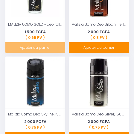
MALIZIA UOMO GOLD - deo roll-on 50ml
Malizia Uomo Déo Urban life, 150 ml
1 500 FCFA
2 000 FCFA
( 0.65 PV )
( 0.8 PV )
Ajouter au panier
Ajouter au panier
Malizia Uomo Deo Skyline, 150 ml
Malizia Uomo Deo Silver, 150 ml
2 000 FCFA
2 000 FCFA
( 0.75 PV )
( 0.75 PV )