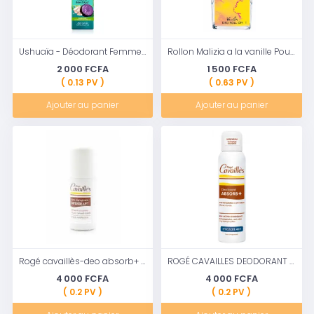
Ushuaïa - Déodorant Femme Atomiseur Bahia Do Brasil Argile Absorbante & Parfum Baie d'Açaï Efficacité 48h - 200 ml
Rollon Malizia a la vanille Pour Femme 50ml
2 000 FCFA
1 500 FCFA
( 0.13 PV )
( 0.63 PV )
Ajouter au panier
Ajouter au panier
Rogé cavaillès-deo absorb+ homme
ROGÉ CAVAILLES DEODORANT ABSORB+ SPRAY COMPRESSÉ EFFICACITÉ 48H 75 ML.
4 000 FCFA
4 000 FCFA
( 0.2 PV )
( 0.2 PV )