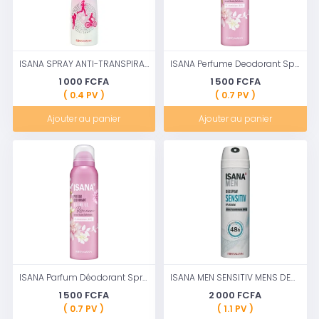
ISANA SPRAY ANTI-TRANSPIRANT ACTIF 150 ML
ISANA Perfume Deodorant Spray Floral Romance 150 ml
1 000 FCFA
1 500 FCFA
( 0.4 PV )
( 0.7 PV )
Ajouter au panier
Ajouter au panier
ISANA Parfum Déodorant Spray Floral Romance 150ml
ISANA MEN SENSITIV MENS DEODORANT DEO SPRAY 150ml
1 500 FCFA
2 000 FCFA
( 0.7 PV )
( 1.1 PV )