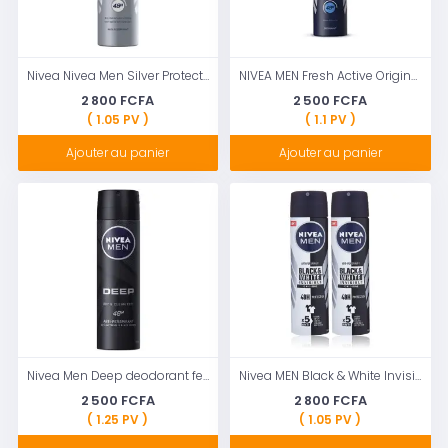
Nivea Nivea Men Silver Protect Dynamic Power 48 h Anti-Transpirant Spray 150ml
NIVEA MEN Fresh Active Original Deo,150ml & NIVEA MEN, Deep Impact Freshess
2 800 FCFA
2 500 FCFA
( 1.05 PV )
( 1.1 PV )
Ajouter au panier
Ajouter au panier
Nivea Men Deep deodorant feeling dry and clean 48h 150ml
Nivea MEN Black & White Invisible Original Déodorant Homme Spray 150 ml Anti-halos, Anti-Respirant Fraîcheur pour 48 H
2 500 FCFA
2 800 FCFA
( 1.25 PV )
( 1.05 PV )