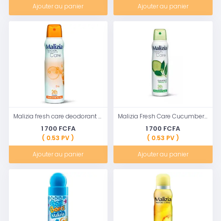
Ajouter au panier
Ajouter au panier
Malizia fresh care deodorant body Spray Dry 24h invisible 150ml
Malizia Fresh Care Cucumber And Green Tea Deodorant 150ml
1 700 FCFA
1 700 FCFA
( 0.53 PV )
( 0.53 PV )
Ajouter au panier
Ajouter au panier