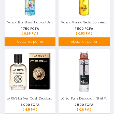
Malizia Bon Bons Tropical Berry Deo 75 ml
Malizia Vanilla Seduction senteur intense Parfum Déodorant Pour femme 100 ml
1 750 FCFA
1 500 FCFA
( 0.65 PV )
( 0.53 PV )
Ajouter au panier
Ajouter au panier
LA RIVE for Men Cash Déodorant en spray pour homme
L'Oréal Paris Déodorant Shirt Protect
8 000 FCFA
2 500 FCFA
( 4.5 PV )
( 0.8 PV )