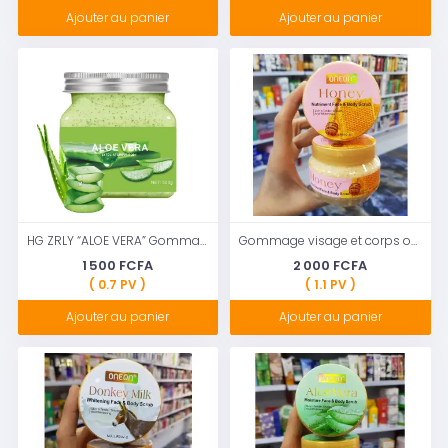
Ajouter au panier
Ajouter au panier
HG ZRLY “ALOE VERA” Gommage Pour Visage&Corps
Gommage visage et corps one-on Au Miel
1 500 FCFA
2 000 FCFA
( 0.7 PV )
( 1.1 PV )
Ajouter au panier
Ajouter au panier