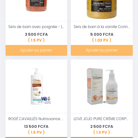
Sels de bain avec poignée - 1,3 Kg
Sels de bain à la vanille Corine de Farme - 1,3 kg
3 500 FCFA
5 000 FCFA
( 1.5 PV )
( 1.03 PV )
Ajouter au panier
Ajouter au panier
ROGÉ CAVAILLÈS Nutrissance - Baume corps réparateur - Surgras vitamine, 400ml
LOVE JOJO PURE CRÈME CORPS AUX ESSENCES DE FLEURS ET DE PLANTES 320ML
13 500 FCFA
2 500 FCFA
( 1.5 PV )
( 1.3 PV )