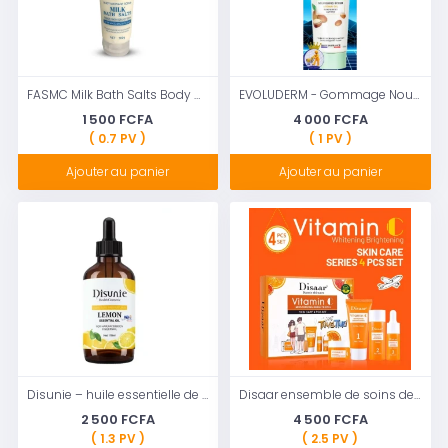
FASMC Milk Bath Salts Body Massage Scrub (380g)
EVOLUDERM - Gommage Nourrissant Huile D’Argan - 150 ml - 97% d’Origine Naturelle - Végan
1 500 FCFA
4 000 FCFA
( 0.7 PV )
( 1 PV )
Ajouter au panier
Ajouter au panier
Disunie – huile essentielle de citron, diffuseur infusé d'eucalyptus, pour le corps, les cheveux, le visage, les ongles
Disaar ensemble de soins de la peau du visage à la vitamine C, Kit de produits de soins de la peau du visage avec nettoyant pour le visage, Toner, Essence, crème pour les yeux, crème pour le
2 500 FCFA
4 500 FCFA
( 1.3 PV )
( 2.5 PV )