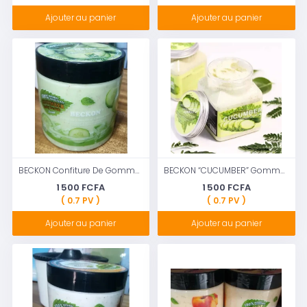
Ajouter au panier
Ajouter au panier
BECKON Confiture De Gommage Corporel Au Concombre, 500ML
BECKON “CUCUMBER” Gommage Pour Visage&Corps
1 500 FCFA
1 500 FCFA
( 0.7 PV )
( 0.7 PV )
Ajouter au panier
Ajouter au panier