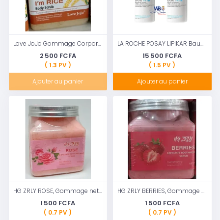
Love JoJo Gommage Corporel à base du Riz
LA ROCHE POSAY LIPIKAR Baume AP+M Baume relipidant triple-réparation
2 500 FCFA
15 500 FCFA
( 1.3 PV )
( 1.5 PV )
Ajouter au panier
Ajouter au panier
HG ZRLY ROSE, Gommage nettoyant corps, exfoliant et nourrissant au sucre
HG ZRLY BERRIES, Gommage nettoyant corps, exfoliant et nourrissant
1 500 FCFA
1 500 FCFA
( 0.7 PV )
( 0.7 PV )