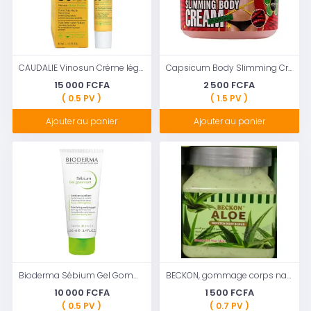
CAUDALIE Vinosun Crème légère très haute protection SPF 50+ 40 ml
Capsicum Body Slimming Cream Weight Loss Anti Cellulite Fat Burning Cream
15 000 FCFA
2 500 FCFA
( 0.5 PV )
( 1.5 PV )
Ajouter au panier
Ajouter au panier
Bioderma Sébium Gel Gommant Exfoliant Purifiant Peaux Mixtes à Grasses 100ml
BECKON, gommage corps naturel à l'extrait d'aloe vera
10 000 FCFA
1 500 FCFA
( 0.5 PV )
( 0.7 PV )