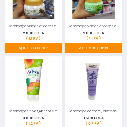
Gommage visage et corps one-on Au Lait d'ânesse
Gommage visage et corps one-on Aloevera
2 000 FCFA
2 000 FCFA
( 1.1 PV )
( 1.1 PV )
Ajouter au panier
Ajouter au panier
Gommage St Ives,Abricot 6 oz Peau Fraîche
Gommage corporel, lavande, Fasmc Professional
3 000 FCFA
1 500 FCFA
( 1.2 PV )
( 0.7 PV )