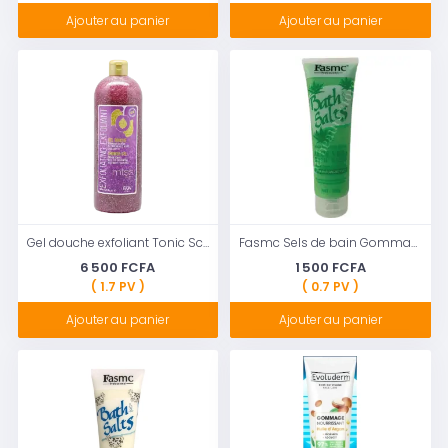
Ajouter au panier
Ajouter au panier
Gel douche exfoliant Tonic Scrub - So White - 940ml - Nettoyer et exfolier la peau
Fasmc Sels de bain Gommage de massage corporel à Aloe Vera
6 500 FCFA
1 500 FCFA
( 1.7 PV )
( 0.7 PV )
Ajouter au panier
Ajouter au panier