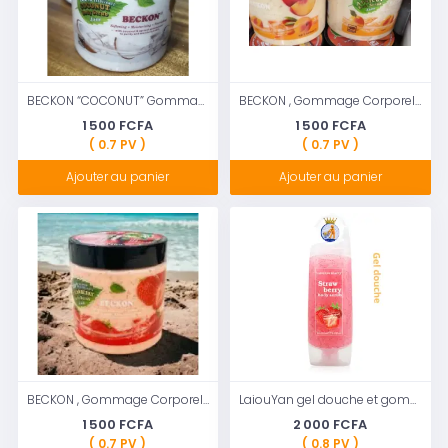
BECKON “COCONUT” Gommage Pour Visage&Corps, 500ml
BECKON , Gommage Corporel Au Apricot, 500ML
1 500 FCFA
1 500 FCFA
( 0.7 PV )
( 0.7 PV )
Ajouter au panier
Ajouter au panier
BECKON , Gommage Corporel 500 Ml Strawberry (fraise)
LaiouYan gel douche et gommage pour le corps à la fraise, extrait naturel de fruits 260 ml
1 500 FCFA
2 000 FCFA
( 0.7 PV )
( 0.8 PV )