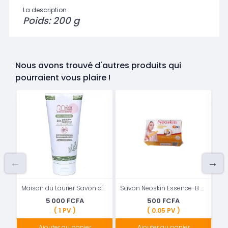
La description
Poids: 200 g
Nous avons trouvé d'autres produits qui
pourraient vous plaire !
Maison du Laurier Savon d'Alep Hammam gel visage 200 ml
Savon Neoskin Essence-B éclaircissant pour la peau
C
5 000 FCFA
500 FCFA
( 1 PV )
( 0.05 PV )
Ajouter au panier
Ajouter au panier